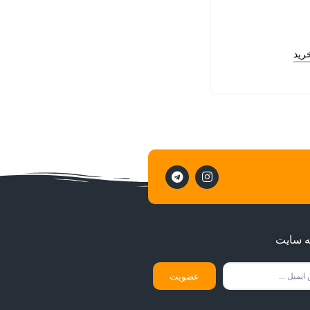
رید
ه سایت
عضویت