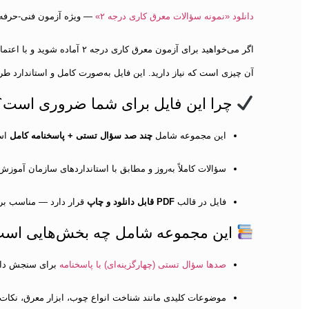
دانلود «نمونه سؤالات معرق کاری درجه ۲»
— ویژه آزمون فنی‌-حرفه‌
اگر می‌خواهید برای آزمون معرق کاری درجه ۲ آماده شوید و با اعتماد کامل سر جلسه حاضر شوید، این بسته جامع
آن چیزی است که نیاز دارید. این فایل به‌صورت کامل و استاندارد ط
چرا این فایل برای شما ضروری است؟
این مجموعه شامل
چند صد سؤال تستی + پاسخنامه کامل
است
سؤالات کاملاً به‌روز و مطابق با استانداردهای سازمان آموز
فایل در قالب
PDF قابل دانلود و چاپ
قرار دارد — مناسب برای
این مجموعه شامل چه بخش‌هایی اس
صدها سؤال تستی (چهارگزینه‌ای) با پاسخنامه
برای سنجش دان
موضوعات کلیدی مانند شناخت انواع چوب، ابزار معرق، نکات 