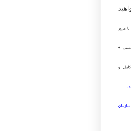
هید
با مرور
تستی +
امل و
ی
سازمان