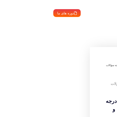
دوره های ما
نه سؤالات
لات
درجه
و