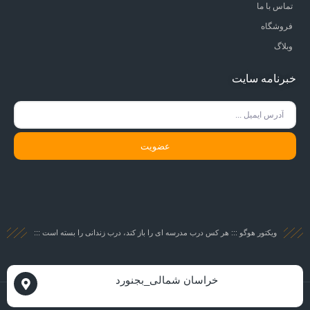
تماس با ما
فروشگاه
وبلاگ
خبرنامه سایت
عضویت
ویکتور هوگو ::: هر کس درب مدرسه ای را باز کند، درب زندانی را بسته است :::
خراسان شمالی_بجنورد