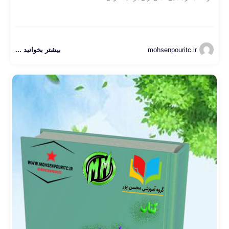
mohsenpouritc.ir
بیشتر بخوانید ...