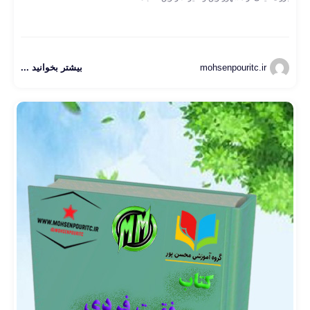
mohsenpouritc.ir
بیشتر بخوانید ...