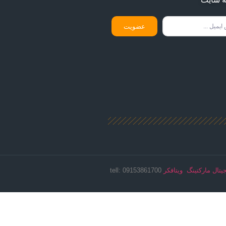
عضویت
یتال مارکتینگ ویتافکر
09153861700 :tell