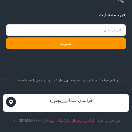
وبلاگ
خبرنامه سایت
عضویت
ویکتور هوگو ::: هر کس درب مدرسه ای را باز کند، درب زندانی را بسته است :::
خراسان شمالی_بجنورد
طراحی و اجرا :
آژانس دیجیتال مارکتینگ ویتافکر
09153861700 :tell