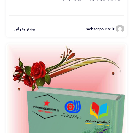
mohsenpouritc.ir
بیشتر بخوانید ...