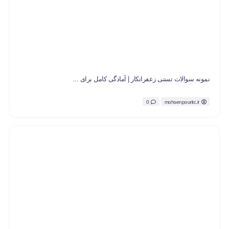
نمونه سوالات تستی زعفرانکار | آمادگی کامل برای ...
0
mohsenpouritc.ir