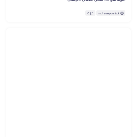
0
mohsenpouritc.ir