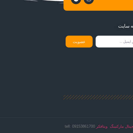
ه سایت
عضویت
یتال مارکتینگ ویتافکر
09153861700 :tell