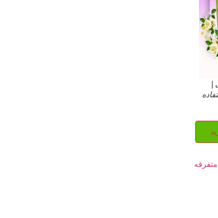
 |
فاده
ید
متفرقه