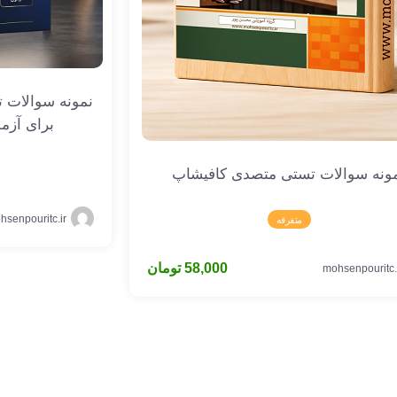
نمونه سوالات ت
برای آزم
ونه سوالات تستی متصدی کافیشاپ
hsenpouritc.ir
متفرقه
58,000
تومان
mohsenpouritc.