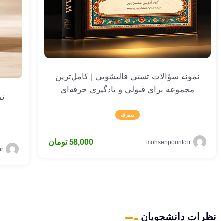
نمونه سؤالات تستی قالیشویی | کامل‌ترین
مجموعه برای قبولی و یادگیری حرفه‌ای
نم
متفرقه
58,000
تومان
mohsenpouritc.ir
ir
نظرات دانشجویان