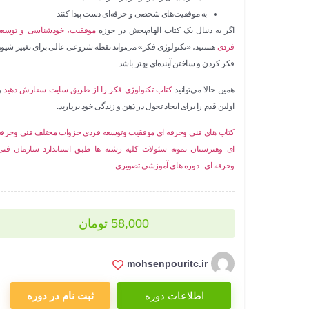
به موفقیت‌های شخصی و حرفه‌ای دست پیدا کنند
اگر به دنبال یک کتاب الهام‌بخش در حوزه
موفقیت، خودشناسی و توسعه
فردی
هستید، «تکنولوژی فکر» می‌تواند نقطه شروعی عالی برای تغییر شیوه
فکر کردن و ساختن آینده‌ای بهتر باشد.
همین حالا می‌توانید
کتاب تکنولوژی فکر را از طریق سایت سفارش دهید
و
اولین قدم را برای ایجاد تحول در ذهن و زندگی خود بردارید.
کتاب های فنی وحرفه ای موفقیت وتوسعه فردی
جزوات مختلف فنی وحرفه
ای وهنرستان
نمونه سئولات کلیه رشته ها طبق استاندارد سازمان فنی
وحرفه ای
دوره های آموزشی تصویری
58,000
تومان
mohsenpouritc.ir
اطلاعات دوره
ثبت نام در دوره