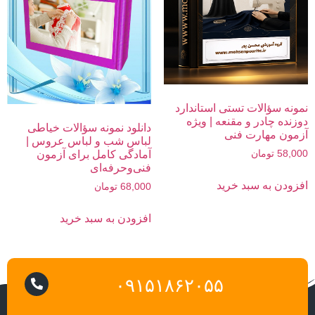
نمونه سؤالات تستی استاندارد
دوزنده چادر و مقنعه | ویژه
دانلود نمونه سؤالات خیاطی
آزمون مهارت فنی
لباس شب و لباس عروس |
58,000
تومان
آمادگی کامل برای آزمون
فنی‌وحرفه‌ای
افزودن به سبد خرید
68,000
تومان
افزودن به سبد خرید
۰۹۱۵۱۸۶۲۰۵۵