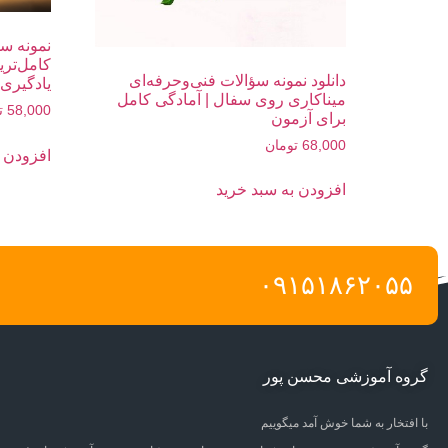
نمونه سؤ
کامل‌تری
دانلود نمونه سؤالات فنی‌وحرفه‌ای
یادگیری 
میناکاری روی سفال | آمادگی کامل
58,000
ت
برای آزمون
68,000
تومان
افزودن ب
افزودن به سبد خرید
۰۹۱۵۱۸۶۲۰۵۵
گروه آموزشی محسن پور
با افتخار به شما خوش آمد میگوییم