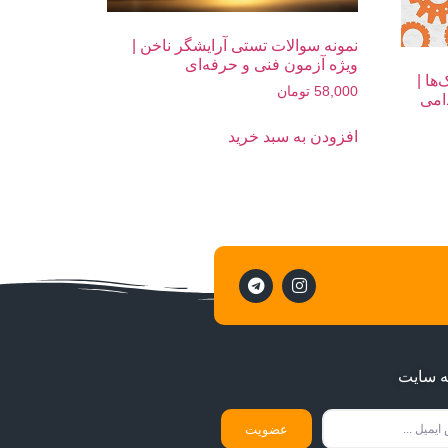
نمونه سوالات تستی آرایشگر ناخن |
ویژه آزمون فنی و حرفه‌ای
ها |
58,000
تومان
امی
افزودن به سبد خرید
ه سایت
عضویت