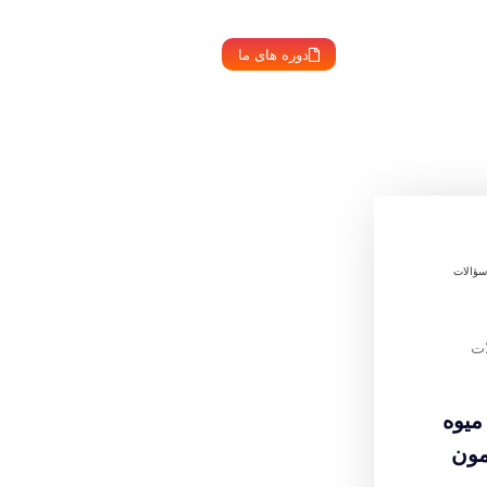
دوره های ما
 سؤالات
ات
میوه
مون