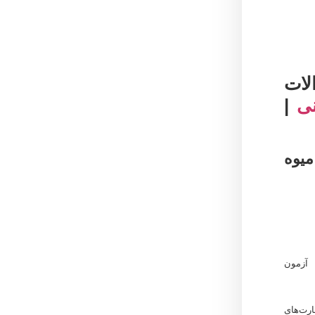
ات
نی
|
یوه
آزمون
رت‌های