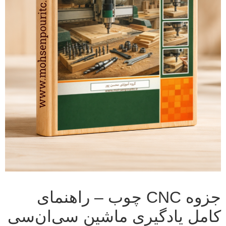
جزوه CNC چوب – راهنمای
کامل یادگیری ماشین سی‌ان‌سی