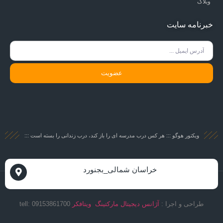
وبلاگ
خبرنامه سایت
عضویت
ویکتور هوگو ::: هر کس درب مدرسه ای را باز کند، درب زندانی را بسته است :::
خراسان شمالی_بجنورد
طراحی و اجرا :
آژانس دیجیتال مارکتینگ ویتافکر
09153861700 :tell