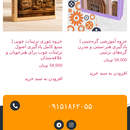
جزوه آموزشی گره‌چینی |
جزوه تئوری تزئینات چوبی |
یادگیری هنر سنتی و مدرن
منبع کامل یادگیری اصول
گره‌های تزئینی
تزئینات چوب برای هنرجویان و
علاقه‌مندان
58,000
تومان
58,000
تومان
افزودن به سبد خرید
افزودن به سبد خرید
۰۹۱۵۱۸۶۲۰۵۵