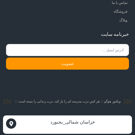
تماس با ما
فروشگاه
وبلاگ
خبرنامه سایت
عضویت
ویکتور هوگو ::: هر کس درب مدرسه ای را باز کند، درب زندانی را بسته است :::
خراسان شمالی_بجنورد